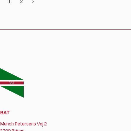
1
2
BAT
Munch Petersens Vej 2
3700 Rønne