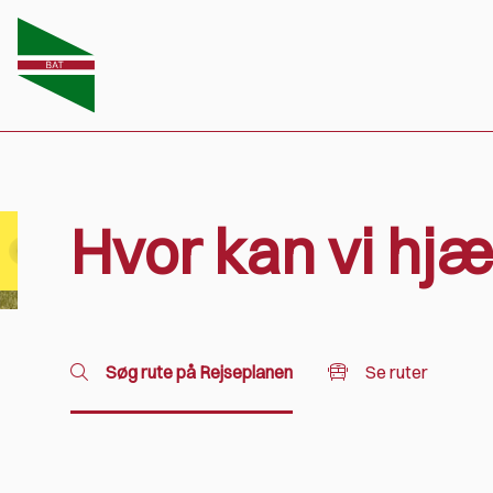
Hvor kan vi hjæ
Ruteomlægning
Søg rute på Rejseplanen
Se ruter