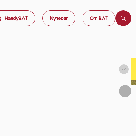
HandyBAT
Nyheder
Om BAT
Stoppestedet i Arnager på rute 22 betjenes ikke søndag den 9. august 2026 kl. 11:33 og kl. 13:33 grundet afvikling af loppemarked. Dette betyder, at rute 22 vil vende i lufthavnen. BAT henviser til Rejseplanen for information