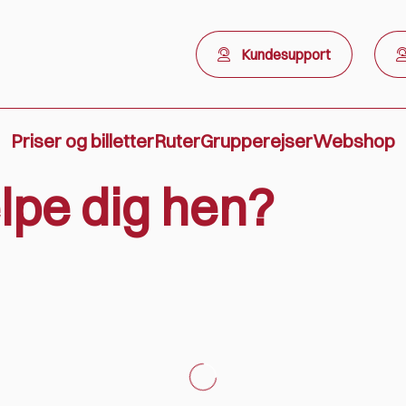
Kundesupport
Priser og billetter
Ruter
Grupperejser
Webshop
lpe dig hen?