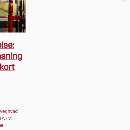
lse:
asning
-kort
over, hvad
BAT vil
ne,