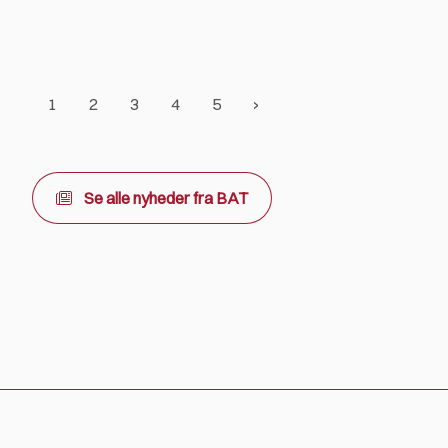
1
2
3
4
5
Se alle nyheder fra BAT