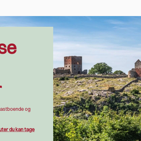
se
r
fastboende og
uter du kan tage