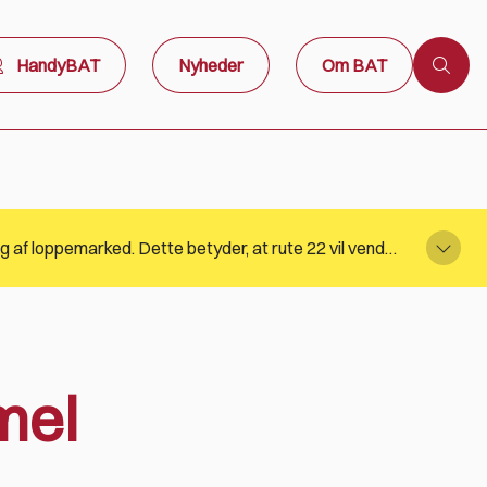
HandyBAT
Nyheder
Om BAT
Stoppestedet i Arnager på rute 22 betjenes ikke søndag den 9. august 2026 kl. 11:33 og kl. 13:33 grundet afvikling af loppemarked. Dette betyder, at rute 22 vil vende i lufthavnen. BAT henviser til Rejseplanen for information
mel