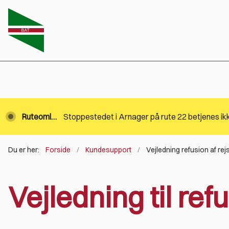
Ruteomlægning
Du er her:
Forside
Kundesupport
Vejledning refusion af re
Vejledning til re