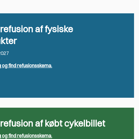
 refusion af fysiske
kter
2027
 og find refusionsskema.
 refusion af købt cykelbillet
 og find refusionsskema.