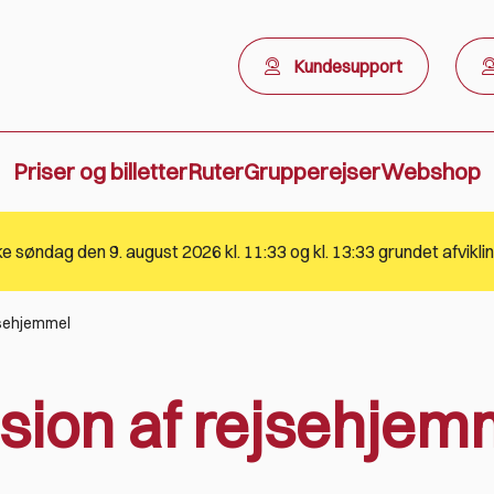
Kundesupport
Priser og billetter
Ruter
Grupperejser
Webshop
jsehjemmel
fusion af rejsehjem